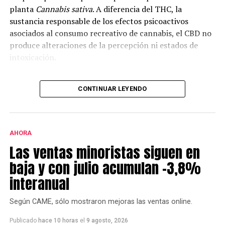
planta
Cannabis sativa
. A diferencia del THC, la
sustancia responsable de los efectos psicoactivos
asociados al consumo recreativo de cannabis, el CBD no
produce alteraciones de la percepción ni estados de
intoxicación.
Cecilia Bouzat, profesora de la UNS e investigadora
CONTINUAR LEYENDO
superior del CONICET, explicó que en la investigación se
analizó el funcionamiento del receptor nicotínico alfa-
7, una molécula que interviene en la comunicación
entre neuronas e incide en la cognición, la memoria y el
AHORA
aprendizaje.
Las ventas minoristas siguen en
Según explicó, “todavía no hay fármacos específicos
baja y con julio acumulan -3,8%
para este receptor. Por eso lo estamos estudiando: hay
interanual
evidencias claras de que activarlo o potenciarlo
enlentece y disminuye los síntomas de una patología
Según CAME, sólo mostraron mejoras las ventas online.
tan compleja. Por ejemplo, todo lo relacionado con
procesos de memoria y cognición se ve favorecido
Publicado
hace 10 horas
el
9 agosto, 2026