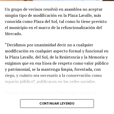
En contraste, el único rubro que logró terreno positivo
fue Ferretería, materiales eléctricos y materiales para la
Un grupo de vecinos resolvió en asamblea no aceptar
construcción (+1%).
ningún tipo de modificación en la Plaza Lavalle, más
conocida como Plaza del Sol, tal como lo tiene previsto
El índice general de ventas minoristas informado por
el municipio en el marco de la refuncionalización del
CAME también mide las ventas online, las cuales
Mercado.
mostraron una suba del 14,9% interanual.
“Decidimos por unanimidad decir no a cualquier
modificación en cualquier aspecto formal y funcional en
la Plaza Lavalle, del Sol, de la Resistencia y la Memoria y
exigimos que en esa línea de respeto como valor público
y patrimonial, se la mantenga limpia, forestada, con
riego, y cuánto sea necesario a la conservación como
espacio público”, publicaron en las redes sociales.
Consideran que ese espacio “debe seguir siendo un
espacio público identitario y no un proyecto
CONTINUAR LEYENDO
permanente de emprendimientos privados” y a tal fin
presentaron una nota al municipio con una importante