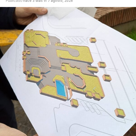
Publicado
hace 3 días
el
7 agosto, 2026
sostuvo que su nivel de actividad se mantuvo estable con
relación al mismo período del año anterior.
En cuanto a las proyecciones que tienen dentro del
próximo año, el 46,3% de los relevados no cree que haya
mejoras significativas en el nivel de actividad. Por otra
parte, el 42,4% estima un escenario futuro más
favorable, y el restante 11,3% restante aguarda un
deterioro en el desempeño de su negocio.
La actividad por rubro
En el desglose por sectores, seis de las siete actividades
relevadas mostraron retrocesos en la comparación
interanual. Los mayores descensos se concentraron
en Textil e indumentaria (-5,6%), Bazar, decoración,
textiles para el hogar y muebles (-5,5%) y Alimentos y
bebidas (-5,4%).