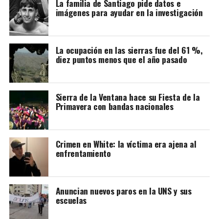
Cabe recordar que la refuncionalización del Mercado
La familia de Santiago pide datos e
imágenes para ayudar en la investigación
Municipal incluye modificaciones en la plaza, a fin de
lograr una mancomunión entre los dos espacios y que el
paseo vuelva a tener vida.
La ocupación en las sierras fue del 61 %,
diez puntos menos que el año pasado
La nota que presentaron los vecinos:
Sierra de la Ventana hace su Fiesta de la
Primavera con bandas nacionales
Crimen en White: la víctima era ajena al
enfrentamiento
Anuncian nuevos paros en la UNS y sus
escuelas