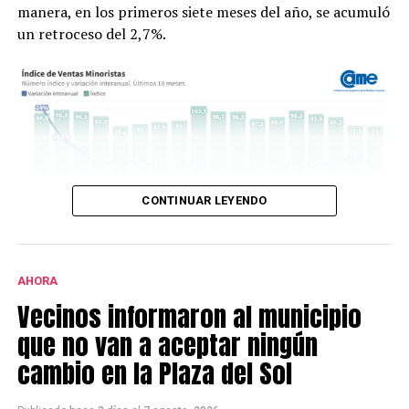
manera, en los primeros siete meses del año, se acumuló
un retroceso del 2,7%.
CONTINUAR LEYENDO
Según explica la entidad, el descenso en la medición
interanual se debe al agotamiento de la liquidez del
AHORA
aguinaldo y al aumento de las tarifas de los servicios en
Vecinos informaron al municipio
invierno. Esto hizo, de acuerdo a lo explicado, que se
que no van a aceptar ningún
desacelerara el ritmo general de la actividad.
cambio en la Plaza del Sol
En lo que respecta a la percepción de los comerciantes,
el 48,1% de los comerciantes consultados por CAME