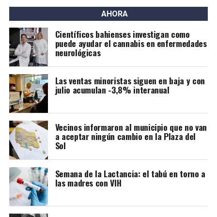
cantidad de firmas.
AHORA
Este grupo ya se había opuesto al proyecto bajo la
Científicos bahienses investigan como
gestión de Héctor Gay y ahora de Federico Susbielles.
puede ayudar el cannabis en enfermedades
El principal fundamento es que rechazan la extracción
neurológicas
de árboles, pero también aseguran que las
modificaciones van a borrar la historia.
Las ventas minoristas siguen en baja y con
julio acumulan -3,8% interanual
Vecinos informaron al municipio que no van
a aceptar ningún cambio en la Plaza del
Sol
Semana de la Lactancia: el tabú en torno a
las madres con VIH