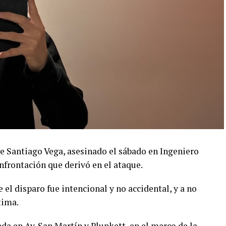
ue Santiago Vega, asesinado el sábado en Ingeniero
nfrontación que derivó en el ataque.
 el disparo fue intencional y no accidental, y a no
tima.
a en Av. San Martín y Plunkett, en el marco de la