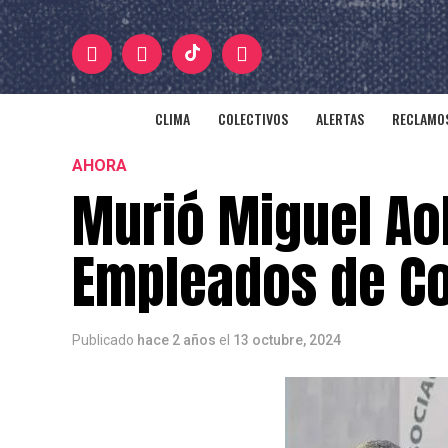
CLIMA
COLECTIVOS
ALERTAS
RECLAMOS
AHORA
Murió Miguel Aol
Empleados de C
Publicado
hace 2 años
el
13 octubre, 2024