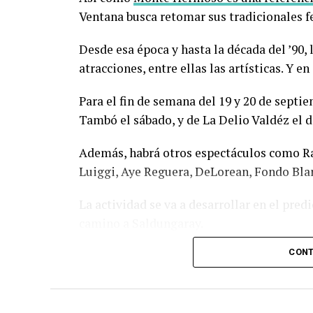
Ventana busca retomar sus tradicionales fe
Desde esa época y hasta la década del ’90, 
atracciones, entre ellas las artísticas. Y en
Para el fin de semana del 19 y 20 de sept
Tambó el sábado, y de La Delio Valdéz el 
Además, habrá otros espectáculos como Rad
Luiggi, Aye Reguera, DeLorean, Fondo Bla
La actividad se va a desarrollar en el predi
camino a Saldungaray.
CONT
Va a haber además food trucks de comida, d
juegos para los más chicos y hasta boliche
La entrada para el sábado tiene un costo d