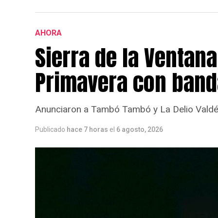
AHORA
Sierra de la Ventana
Primavera con band
Anunciaron a Tambó Tambó y La Delio Valdéz
Publicado
hace 7 horas
el
6 agosto, 2026