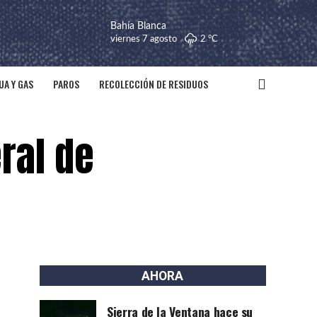
Bahía Blanca
viernes 7 agosto
2 °
C
UA Y GAS
PAROS
RECOLECCIÓN DE RESIDUOS
ral de
AHORA
Sierra de la Ventana hace su