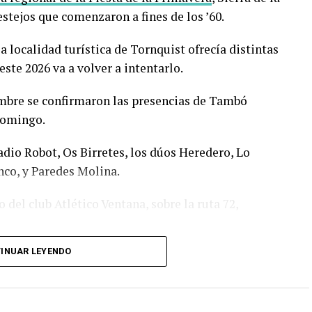
stejos que comenzaron a fines de los ’60.
la localidad turística de Tornquist ofrecía distintas
 este 2026 va a volver a intentarlo.
iembre se confirmaron las presencias de Tambó
domingo.
io Robot, Os Birretes, los dúos Heredero, Lo
nco, y Paredes Molina.
o del club Atlético Ventana, sobre la ruta 72,
INUAR LEYENDO
e cerveza, feria de artesanos y productores,
.
e $ 11 mil y para el domingo, $ 22 mil. Y sacando