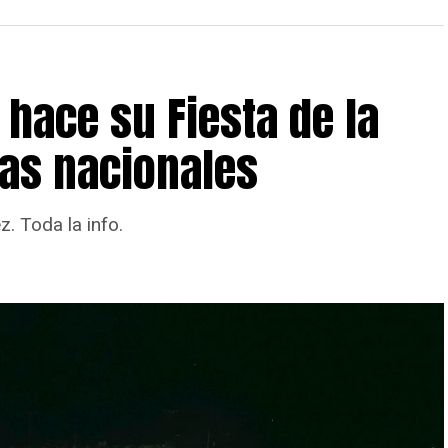
 hace su Fiesta de la
as nacionales
. Toda la info.