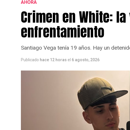
AHORA
para los dos días, $ 27.500.
Crimen en White: la 
Se consiguen en
sierrasuena.com.ar
donde 
enfrentamiento
Santiago Vega tenía 19 años. Hay un detenid
Publicado
hace 12 horas
el
6 agosto, 2026