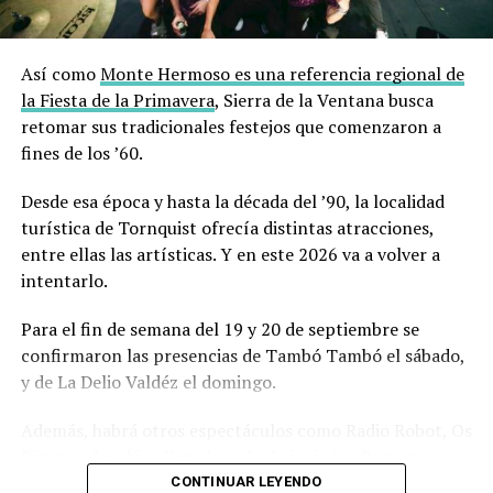
Así como
Monte Hermoso es una referencia regional de
la Fiesta de la Primavera
, Sierra de la Ventana busca
retomar sus tradicionales festejos que comenzaron a
fines de los ’60.
Desde esa época y hasta la década del ’90, la localidad
turística de Tornquist ofrecía distintas atracciones,
entre ellas las artísticas. Y en este 2026 va a volver a
intentarlo.
Para el fin de semana del 19 y 20 de septiembre se
confirmaron las presencias de Tambó Tambó el sábado,
y de La Delio Valdéz el domingo.
Además, habrá otros espectáculos como Radio Robot, Os
Birretes, los dúos Heredero, Lo Luiggi, Aye Reguera,
DeLorean, Fondo Blanco, y Paredes Molina.
CONTINUAR LEYENDO