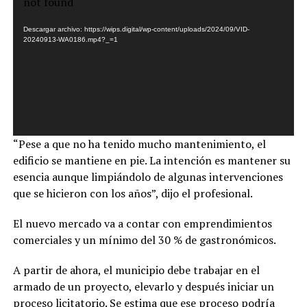
de
not found
vídeo
Descargar archivo: https://wips.digital/wp-content/uploads/2024/09/VID-
20240913-WA0186.mp4?_=1
“Pese a que no ha tenido mucho mantenimiento, el
edificio se mantiene en pie. La intención es mantener su
esencia aunque limpiándolo de algunas intervenciones
que se hicieron con los años”, dijo el profesional.
El nuevo mercado va a contar con emprendimientos
comerciales y un mínimo del 30 % de gastronómicos.
A partir de ahora, el municipio debe trabajar en el
armado de un proyecto, elevarlo y después iniciar un
proceso licitatorio. Se estima que ese proceso podría