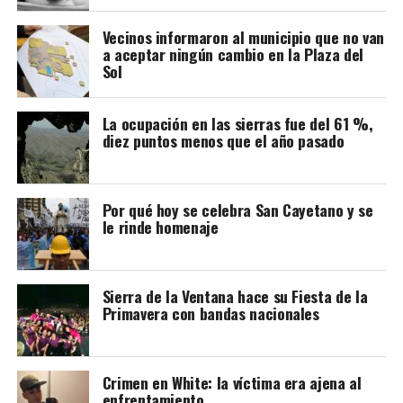
Vecinos informaron al municipio que no van
Vale señalar que información por la Provincia, la
a aceptar ningún cambio en la Plaza del
temporada de invierno mostró una baja generalizada en
Sol
todo el territorio, con una disminución del 27 % en la
ocupación hotelera y un 11 % menos de turistas en
La ocupación en las sierras fue del 61 %,
comparación con el año anterior.
diez puntos menos que el año pasado
Por qué hoy se celebra San Cayetano y se
le rinde homenaje
Sierra de la Ventana hace su Fiesta de la
Primavera con bandas nacionales
Crimen en White: la víctima era ajena al
enfrentamiento