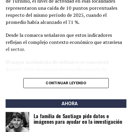
de Turismo, el nivel de actividad en esas localidades
representaron una caída de 10 puntos porcentuales
respecto del mismo período de 2025, cuando el
promedio había alcanzado el 71 %.
Desde la comarca señalaron que estos indicadores
reflejan el complejo contexto económico que atraviesa
el sector.
El mayor movimiento de visitantes se concentró
durante el fin de semana intermedio, cuando la
ocupación alcanzó un promedio del 79 %,
convirtiéndose en el momento de mayor afluencia
CONTINUAR LEYENDO
turística de toda la temporada.
En contraste, durante los días hábiles se registró una
AHORA
menor demanda y, además, el segundo fin de semana del
La familia de Santiago pide datos e
receso mostró una desaceleración en la llegada de
imágenes para ayudar en la investigación
turistas, lo que impactó en el promedio general de
ocupación.