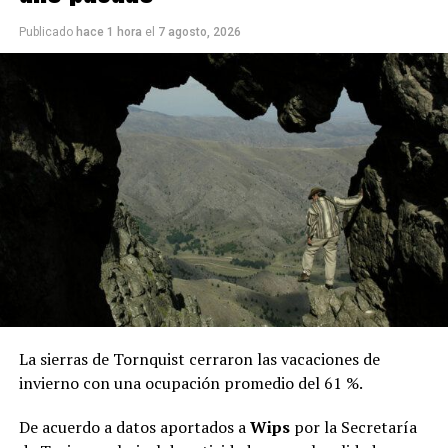
Publicado
hace 1 hora
el
7 agosto, 2026
Cabe recordar que la refuncionalización del Mercado
Municipal incluye modificaciones en la plaza, a fin de
lograr una mancomunión entre los dos espacios y que el
La sierras de Tornquist cerraron las vacaciones de
paseo vuelva a tener vida.
invierno con una ocupación promedio del 61 %.
La nota que presentaron los vecinos:
De acuerdo a datos aportados a
Wips
por la Secretaría