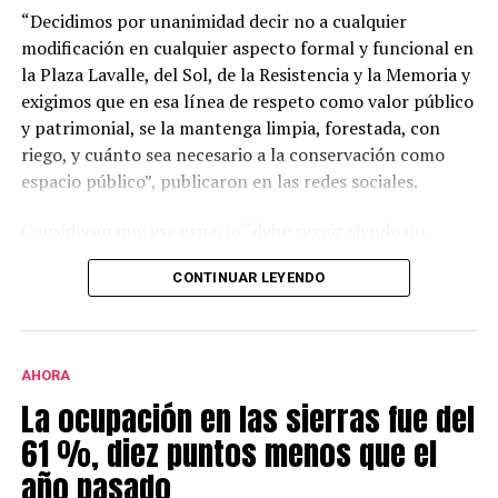
“Decidimos por unanimidad decir no a cualquier
modificación en cualquier aspecto formal y funcional en
la Plaza Lavalle, del Sol, de la Resistencia y la Memoria y
exigimos que en esa línea de respeto como valor público
y patrimonial, se la mantenga limpia, forestada, con
riego, y cuánto sea necesario a la conservación como
espacio público”, publicaron en las redes sociales.
Consideran que ese espacio “debe seguir siendo un
espacio público identitario y no un proyecto
CONTINUAR LEYENDO
permanente de emprendimientos privados” y a tal fin
Joaquín Larraburu, detenido.
presentaron una nota al municipio con una importante
cantidad de firmas.
AHORA
Este grupo ya se había opuesto al proyecto bajo la
La ocupación en las sierras fue del
gestión de Héctor Gay y ahora de Federico Susbielles.
El principal fundamento es que rechazan la extracción
61 %, diez puntos menos que el
de árboles, pero también aseguran que las
año pasado
modificaciones van a borrar la historia.