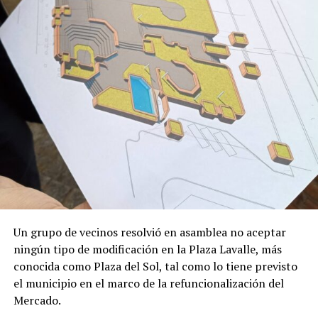
que lleva adelante la fiscalía y cualquier registro puede
resultar clave para reconstruir los momentos previos y
posteriores al ataque.
Ayer, el fiscal Mauricio del Cero indicó que según
testigos, Santiago no tenía nada que ver con una
presunta confrontación entre el asesino y otras
personas.
Por este caso está detenido Joaquín Larraburu, de 25
años.
Un grupo de vecinos resolvió en asamblea no aceptar
ningún tipo de modificación en la Plaza Lavalle, más
conocida como Plaza del Sol, tal como lo tiene previsto
el municipio en el marco de la refuncionalización del
Mercado.