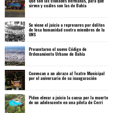
Qué son las ciudades hermanas, para qué
sirven y cuáles son las de Bahía
Falso. Los piojos no pueden saltar. Se arrastran. No
pueden pasar de una cabeza a otra si no hay contacto.
Los piojos no se contagian por el peine
Se viene el juicio a represores por delitos
de lesa humanidad contra miembros de la
Falso. El contagio se puede producir por utensilios para
UNS
El documento remarca que, para los pueblos originarios,
peinarse, mediante prendas de vestir (gorros,
el territorio trasciende el aspecto económico, ya que
bufandas…) o ropa de cama (sábanas y almohadas) Se
constituye el espacio donde se desarrollan su identidad
Presentaron el nuevo Código de
pueden eliminar de la ropa lavándola en agua caliente,
Ordenamiento Urbano de Bahía
cultural, espiritualidad, organización comunitaria y
mueren tras cinco minutos a más de 50º.
vínculo histórico con la naturaleza.
Al lavar el pelo con vinagre mato al piojo
Además, el Consejo advirtió que la iniciativa podría
Convocan a un abrazo al Teatro Municipal
profundizar conflictos territoriales ya existentes y
por el aniversario de su inauguración
Falso. El vinagre ayuda como complemento al
reclamó que se garantice el cumplimiento del Convenio
tratamiento pero no lo sustituye. Además, su intenso
169 de la OIT, que establece la obligación del Estado de
olor lo hace desaconsejable para los niños ya que genera
realizar consultas previas, libres e informadas ante
Piden elevar a juicio la causa por la muerte
rechazo en ellos.
medidas susceptibles de afectar a los pueblos indígenas.
de un adolescente en una pileta de Cerri
La vida del piojo
Como parte de sus pedidos al Senado, el CPI solicitó el