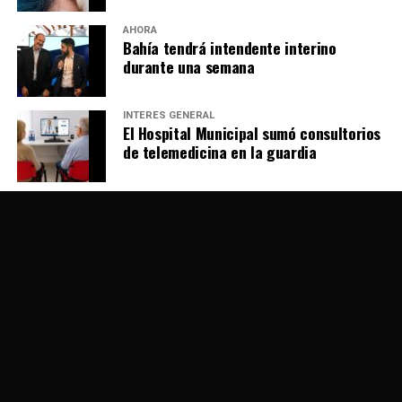
AHORA
Bahía tendrá intendente interino
durante una semana
INTERÉS GENERAL
El Hospital Municipal sumó consultorios
de telemedicina en la guardia
AHORA
Viene el Papa al país: el recuerdo y el
“fracaso” de Juan Pablo II en Bahía