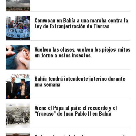
constitucional.
Los piojos los padecen las personas con mayor
suciedad
Convocan en Bahía a una marcha contra la
Ley de Extranjerización de Tierras
Falso. Los piojos no reconocen barreras geográficas,
socioeconómicas ni culturales. Su contagio es por
arrastre; invaden por el contacto cercano de persona a
persona, no por falta de higiene personal.
Vuelven las clases, vuelven los piojos: mitos
en torno a estos insectos
Los piojos los transmiten los gatos y perros
Falso. Viven exclusivamente en el ser humano.
Bahía tendrá intendente interino durante
una semana
Sólo los niños tienen piojos
Falso. Pueden colonizar la cabeza de cualquier adulto, si
Viene el Papa al país: el recuerdo y el
bien los niños en edad escolar y en guarderías son más
“fracaso” de Juan Pablo II en Bahía
susceptibles por el contacto.
Los piojos saltan de una persona a otra