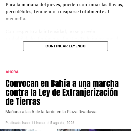
Para la mañana del jueves, pueden continuar las lluvias,
pero débiles, tendiendo a disiparse totalmente al
mediodía.
Con respecto a la intensidad, no se prevén
probabilidades fenómenos fuertes. Todo indica que el
aire más inestable no va a llegar tan al sur de la
CONTINUAR LEYENDO
provincia.
En caso de darse alguna lluvia un poco más intensa,
sería entre las 23 y las 5 AM. Aun así, los acumulados
AHORA
esperados para todo el evento rondan entre los 20 y 30
Convocan en Bahía a una marcha
mm.
contra la Ley de Extranjerización
de Tierras
Durante la mañana y la tarde del jueves se espera
presencia de viento, con ráfagas que pueden alcanzar
Mañana a las 5 de la tarde en la Plaza Rivadavia.
los 30-40 km/h.
Publicado
hace 11 horas
el
5 agosto, 2026