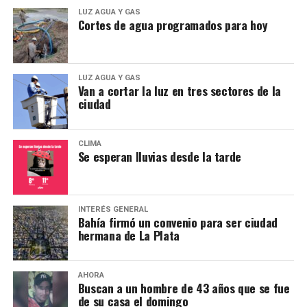
oliva o sustancias similares. Y menos que menos con
LUZ AGUA Y GAS
Cortes de agua programados para hoy
combustibles como el kerosene, que pueden ocasionar
daños en el cuero cabelludo.
Cómo protegerse
LUZ AGUA Y GAS
Van a cortar la luz en tres sectores de la
ciudad
Para evitarlos, lo mejor es prevenir y aplicar repelentes
en el cabello.
CLIMA
Además para prevenir que se propaguen, es importante
Se esperan lluvias desde la tarde
lavar la ropa, sábanas y mantas o acolchados, remojar
peines y cepillos en agua caliente y aspirar el piso y los
muebles.
INTERÉS GENERAL
Bahía firmó un convenio para ser ciudad
hermana de La Plata
AHORA
Buscan a un hombre de 43 años que se fue
de su casa el domingo