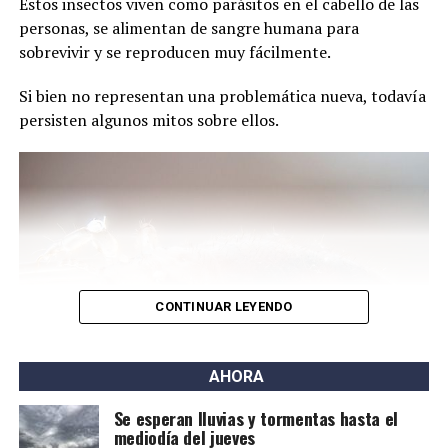
Estos insectos viven como parásitos en el cabello de las
originarios y favorece la extranjerización de tierras en la
personas, se alimentan de sangre humana para
Argentina.
sobrevivir y se reproducen muy fácilmente.
A través de un comunicado, sostuvieron que la
Si bien no representan una problemática nueva, todavía
propuesta legislativa afecta derechos colectivos
persisten algunos mitos sobre ellos.
reconocidos por la Constitución Nacional y por tratados
internacionales vigentes.
También cuestionaron que el proyecto haya sido
presentado sin una instancia de consulta previa con las
comunidades indígenas.
El CPI recordó que el artículo 75 inciso 17 de la
Constitución reconoce la posesión y propiedad
CONTINUAR LEYENDO
comunitaria de las tierras tradicionalmente ocupadas
por los pueblos indígenas, así como su participación en
AHORA
la gestión de los recursos naturales. En ese sentido,
afirman que la protección de la propiedad privada no
Se esperan lluvias y tormentas hasta el
puede desconocer otros derechos con jerarquía
mediodía del jueves