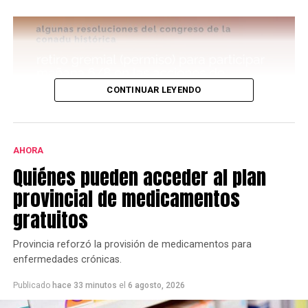
Por este caso está detenido Joaquín Eleazar Larraburu
(25), quien en un principio escapó en auto y luego chocó
en la Ruta 3 y Pedro Pico. Se lo acusa del delito de
homicidio agravado por el uso de arma de fuego.
CONTINUAR LEYENDO
AHORA
Quiénes pueden acceder al plan
provincial de medicamentos
gratuitos
Provincia reforzó la provisión de medicamentos para
enfermedades crónicas.
Publicado
hace 33 minutos
el
6 agosto, 2026