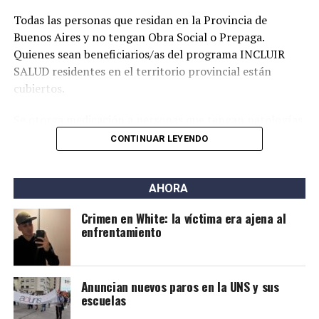
Todas las personas que residan en la Provincia de
Buenos Aires y no tengan Obra Social o Prepaga.
Quienes sean beneficiarios/as del programa INCLUIR
SALUD residentes en el territorio provincial están
cubiertos.
Se otorga medicación a personas que tengan patologías
crónicas. Se puede ver la lista de fármacos que cubre el
CONTINUAR LEYENDO
programa ingresando al siguiente enlace:
vadevecum
.
Qué documentación se necesita para solicitar el
AHORA
tratamiento?
Crimen en White: la víctima era ajena al
enfrentamiento
Receta médica realizada en el
Recetario único
,
firmada y sellada por un médico/a registrado/a en
el resumen de historia clínica.
Anuncian nuevos paros en la UNS y sus
Estudios que fundamenten el diagnóstico y
escuelas
tratamiento (biopsia, laboratorio, imágenes)