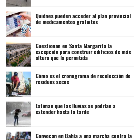
Fotocopia del DNI donde conste el domicilio en la
Quiénes pueden acceder al plan provincial
provincia
de medicamentos gratuitos
Certificación negativa de ANSES
que demuestre
que la persona no cuenta con Obra Social o
Prepaga.
Cuestionan en Santa Margarita la
excepción para construir edificios de más
La documentación debe ser presentada en la delegación
altura que la permitida
del “Programa de Acceso a Medicamentos Crónicos de
Alto Precio” (PAMCAP) de la Provincia de Buenos Aires
Cómo es el cronograma de recolección de
más cercana al domicilio del paciente. En el caso de
residuos secos
Bahía, la delegación se encuentra en el Hospital
Municipal.
Estiman que las lluvias se podrían a
extender hasta la tarde
Convocan en Bahía a una marcha contra la