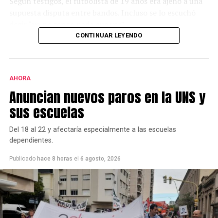
Según testigos, el futbolista de 19 años era ajeno a una
supuesta disputa entre bandos. Incluso se lo escuchó
decir “yo no tengo nada que ver”.
CONTINUAR LEYENDO
Desde el local,y a través de un comunicado, aseguraron
que en el interior no hubo ningún incidente.
AHORA
Anuncian nuevos paros en la UNS y
sus escuelas
Del 18 al 22 y afectaría especialmente a las escuelas
dependientes.
Publicado
hace 8 horas
el
6 agosto, 2026