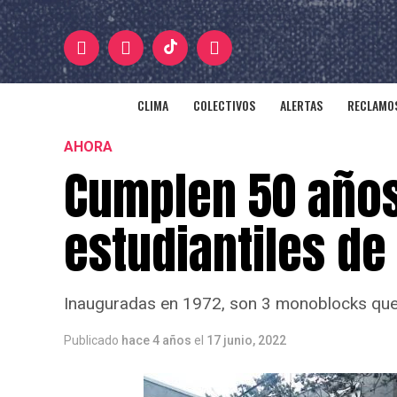
CLIMA
COLECTIVOS
ALERTAS
RECLAMOS
AHORA
Cumplen 50 años
estudiantiles de
Inauguradas en 1972, son 3 monoblocks que 
Publicado
hace 4 años
el
17 junio, 2022