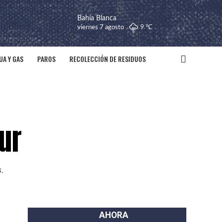
Bahía Blanca
viernes 7 agosto
9 °
C
UA Y GAS
PAROS
RECOLECCIÓN DE RESIDUOS
ur
.
AHORA