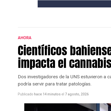
AHORA
Científicos bahiens
impacta el cannabis
Dos investigadores de la UNS estuvieron a 
podría servir para tratar patologías.
Publicado
hace 14 minutos
el
7 agosto, 2026