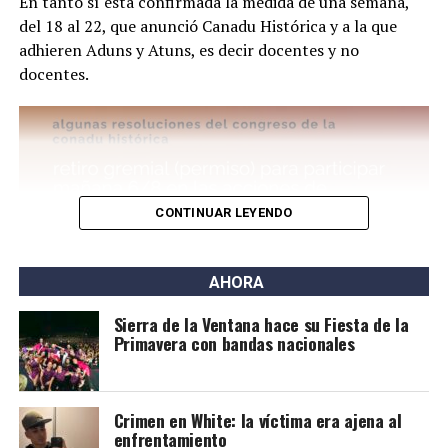
En tanto sí está confirmada la medida de una semana,
del 18 al 22, que anunció Canadu Histórica y a la que
adhieren Aduns y Atuns, es decir docentes y no
docentes.
Por este caso está detenido Joaquín Eleazar Larraburu
(25), quien en un principio escapó en auto y luego chocó
en la Ruta 3 y Pedro Pico. Se lo acusa del delito de
homicidio agravado por el uso de arma de fuego.
CONTINUAR LEYENDO
AHORA
Sierra de la Ventana hace su Fiesta de la
Primavera con bandas nacionales
Crimen en White: la víctima era ajena al
enfrentamiento