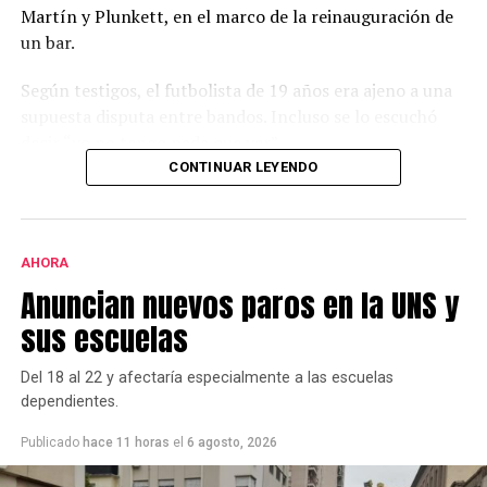
Martín y Plunkett, en el marco de la reinauguración de
un bar.
Según testigos, el futbolista de 19 años era ajeno a una
supuesta disputa entre bandos. Incluso se lo escuchó
decir “yo no tengo nada que ver”.
CONTINUAR LEYENDO
Desde el local,y a través de un comunicado, aseguraron
que en el interior no hubo ningún incidente.
AHORA
Anuncian nuevos paros en la UNS y
sus escuelas
Del 18 al 22 y afectaría especialmente a las escuelas
dependientes.
Publicado
hace 11 horas
el
6 agosto, 2026