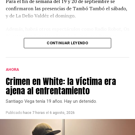
Para el fin de semana del 19 y 20 de septiembre se
confirmaron las presencias de Tambó Tambó el sábado,
y de La Delio Valdéz el domingo.
Además, habrá otros espectáculos como Radio Robot, Os
Birretes, los dúos Heredero, Lo Luiggi, Aye Reguera,
DeLorean, Fondo Blanco, y Paredes Molina.
CONTINUAR LEYENDO
La actividad se va a desarrollar en el predio del club
Atlético Ventana, sobre la ruta 72, camino a
AHORA
Saldungaray.
Crimen en White: la víctima era
Va a haber además food trucks de comida, de cerveza,
ajena al enfrentamiento
feria de artesanos y productores, juegos para los más
chicos y hasta boliche.
Santiago Vega tenía 19 años. Hay un detenido.
La entrada para el sábado tiene un costo de $ 11 mil y
Publicado
hace 7 horas
el
6 agosto, 2026
para el domingo, $ 22 mil. Y sacando para los dos días, $
27.500.