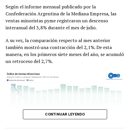
Universidad de Oxford y Oxford Brookes en
Según el informe mensual publicado por la
Inglaterra
.
Fue publicado en
PNAS (Proceedings of the
Confederación Argentina de la Mediana Empresa, las
National Academy of Sciences)
,
una de las revistas
ventas minoristas pyme registraron un descenso
científicas de mayor prestigio internacional. Editada por
interanual del 3,8% durante el mes de julio.
la Academia Nacional de Ciencias de los Estados Unidos,
suele incluir investigaciones de alto impacto y ubicadas
A su vez, la comparación respecto al mes anterior
en la frontera de los avances científicos.
también mostró una contracción del 2,1%. De esta
manera, en los primeros siete meses del año, se acumuló
un retroceso del 2,7%.
CONTINUAR LEYENDO