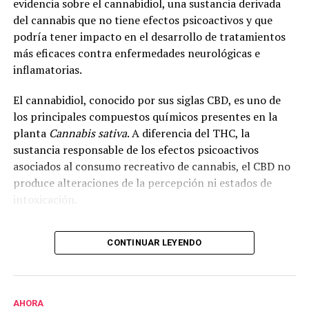
evidencia sobre el cannabidiol, una sustancia derivada
del cannabis que no tiene efectos psicoactivos y que
podría tener impacto en el desarrollo de tratamientos
más eficaces contra enfermedades neurológicas e
inflamatorias.
El cannabidiol, conocido por sus siglas CBD, es uno de
los principales compuestos químicos presentes en la
planta
Cannabis sativa
. A diferencia del THC, la
sustancia responsable de los efectos psicoactivos
asociados al consumo recreativo de cannabis, el CBD no
produce alteraciones de la percepción ni estados de
intoxicación.
Cecilia Bouzat, profesora de la UNS e investigadora
CONTINUAR LEYENDO
superior del CONICET, explicó que en la investigación se
analizó el funcionamiento del receptor nicotínico alfa-
7, una molécula que interviene en la comunicación
entre neuronas e incide en la cognición, la memoria y el
AHORA