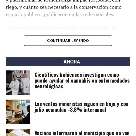
riego, y cuánto sea necesario a la conservación como
espacio público”, publicaron en las redes sociales.
Consideran que ese espacio “debe seguir siendo un
espacio público identitario y no un proyecto
CONTINUAR LEYENDO
permanente de emprendimientos privados” y a tal fin
presentaron una nota al municipio con una importante
cantidad de firmas.
AHORA
Este grupo ya se había opuesto al proyecto bajo la
Científicos bahienses investigan como
gestión de Héctor Gay y ahora de Federico Susbielles.
puede ayudar el cannabis en enfermedades
El principal fundamento es que rechazan la extracción
neurológicas
de árboles, pero también aseguran que las
modificaciones van a borrar la historia.
Las ventas minoristas siguen en baja y con
julio acumulan -3,8% interanual
Vecinos informaron al municipio que no van