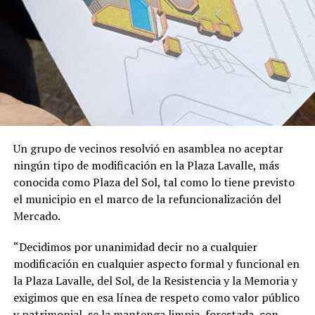
En el desglose por sectores, seis de las siete actividades
relevadas mostraron retrocesos en la comparación
interanual. Los mayores descensos se concentraron
en Textil e indumentaria (-5,6%), Bazar, decoración,
textiles para el hogar y muebles (-5,5%) y Alimentos y
bebidas (-5,4%).
En contraste, el único rubro que logró terreno positivo
fue Ferretería, materiales eléctricos y materiales para la
Un grupo de vecinos resolvió en asamblea no aceptar
construcción (+1%).
ningún tipo de modificación en la Plaza Lavalle, más
conocida como Plaza del Sol, tal como lo tiene previsto
El índice general de ventas minoristas informado por
el municipio en el marco de la refuncionalización del
CAME también mide las ventas online, las cuales
Mercado.
mostraron una suba del 14,9% interanual.
“Decidimos por unanimidad decir no a cualquier
modificación en cualquier aspecto formal y funcional en
la Plaza Lavalle, del Sol, de la Resistencia y la Memoria y
exigimos que en esa línea de respeto como valor público
y patrimonial, se la mantenga limpia, forestada, con