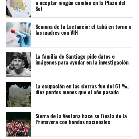
a aceptar ningún cambio en la Plaza del
Sol
Semana de la Lactancia: el tabú en torno a
las madres con VIH
Cabe recordar que la refuncionalización del Mercado
La familia de Santiago pide datos e
imágenes para ayudar en la investigación
Municipal incluye modificaciones en la plaza, a fin de
lograr una mancomunión entre los dos espacios y que el
paseo vuelva a tener vida.
La ocupación en las sierras fue del 61 %,
diez puntos menos que el año pasado
La nota que presentaron los vecinos:
Sierra de la Ventana hace su Fiesta de la
Primavera con bandas nacionales