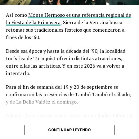
Así como
Monte Hermoso es una referencia regional de
la Fiesta de la Primavera
, Sierra de la Ventana busca
retomar sus tradicionales festejos que comenzaron a
fines de los ’60.
Desde esa época y hasta la década del ’90, la localidad
turística de Tornquist ofrecía distintas atracciones,
entre ellas las artísticas. Y en este 2026 va a volver a
intentarlo.
Para el fin de semana del 19 y 20 de septiembre se
confirmaron las presencias de Tambó Tambó el sábado,
y de La Delio Valdéz el domingo.
Además, habrá otros espectáculos como Radio Robot, Os
Birretes, los dúos Heredero, Lo Luiggi, Aye Reguera,
DeLorean, Fondo Blanco, y Paredes Molina.
CONTINUAR LEYENDO