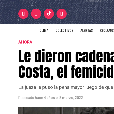
CLIMA
COLECTIVOS
ALERTAS
RECLAMOS
AHORA
Le dieron caden
Costa, el femici
La jueza le puso la pena mayor luego de que 
Publicado
hace 4 años
el
8 marzo, 2022