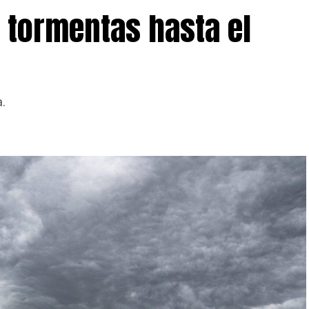
y tormentas hasta el
.