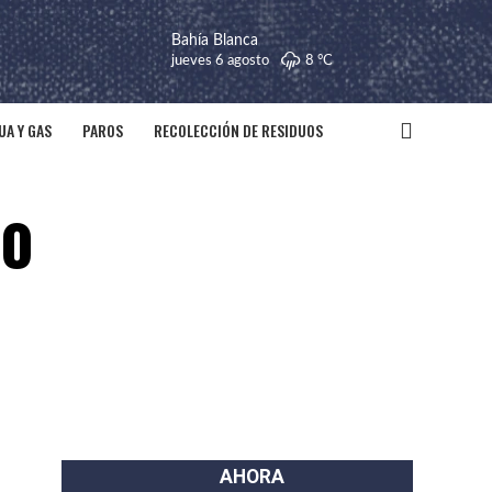
Bahía Blanca
jueves 6 agosto
8 °
C
UA Y GAS
PAROS
RECOLECCIÓN DE RESIDUOS
io
AHORA