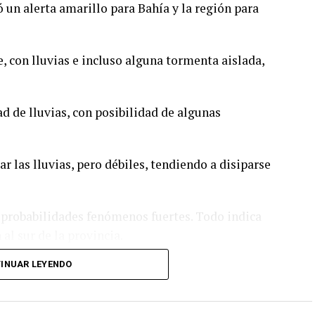
 un alerta amarillo para Bahía y la región para
, con lluvias e incluso alguna tormenta aislada,
d de lluvias, con posibilidad de algunas
r las lluvias, pero débiles, tendiendo a disiparse
n probabilidades fenómenos fuertes. Todo indica
 al sur de la provincia.
INUAR LEYENDO
intensa, sería entre las 23 y las 5 AM. Aun así, los
 rondan entre los 20 y 30 mm.