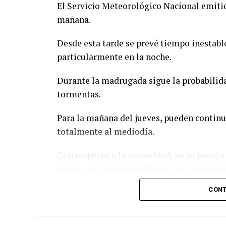
El Servicio Meteorológico Nacional emitió
mañana.
Desde esta tarde se prevé tiempo inestable
particularmente en la noche.
Durante la madrugada sigue la probabilida
tormentas.
Para la mañana del jueves, pueden continua
totalmente al mediodía.
Con respecto a la intensidad, no se prevé
que el aire más inestable no va a llegar tan
CONT
En caso de darse alguna lluvia un poco más 
acumulados esperados para todo el evento