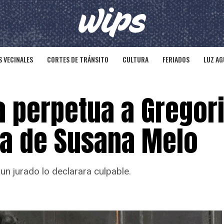
 VECINALES
CORTES DE TRÁNSITO
CULTURA
FERIADOS
LUZ AG
a perpetua a Gregor
da de Susana Melo
un jurado lo declarara culpable.