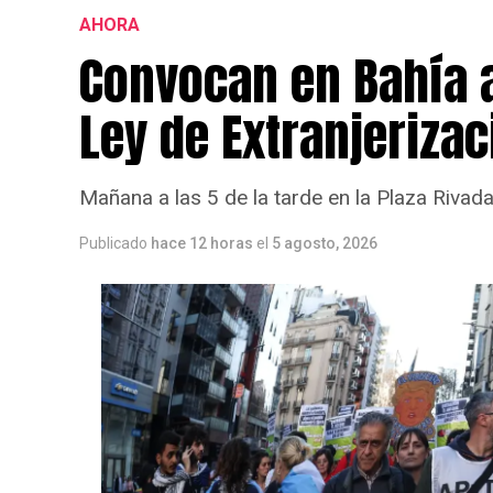
Durante la mañana y la tarde del jueves se
AHORA
pueden alcanzar los 30-40 km/h.
Convocan en Bahía 
Ley de Extranjerizac
Mañana a las 5 de la tarde en la Plaza Rivada
Publicado
hace 12 horas
el
5 agosto, 2026