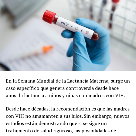
Cabe recordar que la refuncionalización del Mercado
Municipal incluye modificaciones en la plaza, a fin de
lograr una mancomunión entre los dos espacios y que el
paseo vuelva a tener vida.
En la Semana Mundial de la Lactancia Materna, surge un
caso específico que genera controversia desde hace
La nota que presentaron los vecinos:
años: la lactancia a niños y niñas con madres con VIH.
Desde hace décadas, la recomendación es que las madres
con VIH no amamanten a sus hijos. Sin embargo, nuevos
estudios están demostrando que si se sigue un
tratamiento de salud riguroso, las posibilidades de