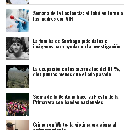
primeras etapas y se mantuvo de forma estricta. Los
Semana de la Lactancia: el tabú en torno a
pocos casos detectados estuvieron asociados a cargas
las madres con VIH
virales elevadas o a la interrupción de la medicación.
A partir de esta evidencia, distintas guías
internacionales modificaron sus recomendaciones.
La familia de Santiago pide datos e
imágenes para ayudar en la investigación
Organismos como la Sociedad Clínica Europea del Sida
(EACS), el Departamento de Salud de Estados Unidos y la
Sociedad Argentina de Infectología (SADI) sostienen
que las personas con VIH que mantienen una carga viral
La ocupación en las sierras fue del 61 %,
diez puntos menos que el año pasado
indetectable y eligen amamantar deben recibir
información, acompañamiento y un seguimiento médico
estrecho.
Sierra de la Ventana hace su Fiesta de la
Primavera con bandas nacionales
Ese seguimiento incluye controles frecuentes de la
carga viral de la madre y estudios del bebé durante la
lactancia y después de su finalización. También se
recomienda actuar rápidamente ante situaciones como
Crimen en White: la víctima era ajena al
enfrentamiento
una carga viral detectable o infecciones mamarias, ya