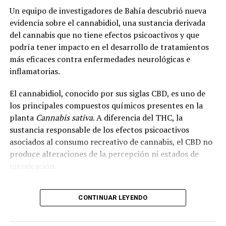
Un equipo de investigadores de Bahía descubrió nueva
evidencia sobre el cannabidiol, una sustancia derivada
del cannabis que no tiene efectos psicoactivos y que
podría tener impacto en el desarrollo de tratamientos
más eficaces contra enfermedades neurológicas e
inflamatorias.
El cannabidiol, conocido por sus siglas CBD, es uno de
los principales compuestos químicos presentes en la
planta
Cannabis sativa
. A diferencia del THC, la
sustancia responsable de los efectos psicoactivos
asociados al consumo recreativo de cannabis, el CBD no
produce alteraciones de la percepción ni estados de
intoxicación.
Cecilia Bouzat, profesora de la UNS e investigadora
CONTINUAR LEYENDO
superior del CONICET, explicó que en la investigación se
analizó el funcionamiento del receptor nicotínico alfa-
7, una molécula que interviene en la comunicación