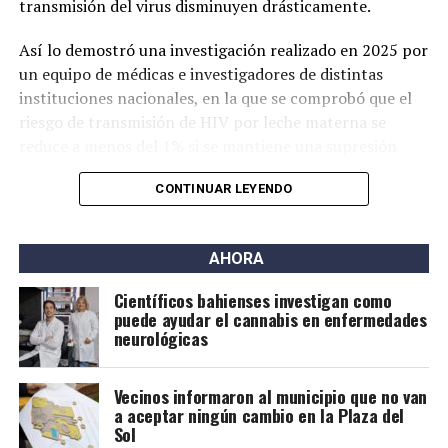
transmisión del virus disminuyen drásticamente.
Así lo demostró una investigación realizado en 2025 por
un equipo de médicas e investigadores de distintas
instituciones nacionales, en la que se comprobó que el
riesgo de transmisión de HIV por leche materna se
reduce a menos del 1% si se mantiene una supresión
virológica consistente.
CONTINUAR LEYENDO
Contexto global
Los primeros estudios que respaldaron esta posibilidad
AHORA
surgieron en países de bajos ingresos, donde la
Científicos bahienses investigan como
Organización Mundial de la Salud (OMS) comenzó a
puede ayudar el cannabis en enfermedades
recomendar la lactancia para personas con VIH bajo
neurológicas
tratamiento.
Vecinos informaron al municipio que no van
Investigaciones posteriores confirmaron tasas muy
a aceptar ningún cambio en la Plaza del
bajas de transmisión, especialmente cuando el
Sol
tratamiento se inició antes del embarazo o en sus