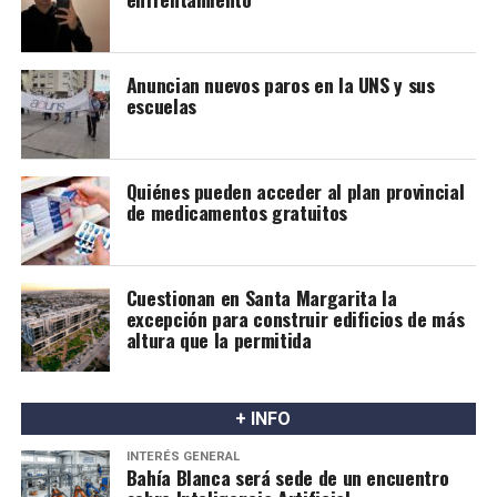
que aún existe poca evidencia sobre cómo estas
condiciones pueden influir en el riesgo de transmisión.
Anuncian nuevos paros en la UNS y sus
A partir de esta información, los especialistas proponen
escuelas
avanzar hacia un consenso nacional que permita revisar
las recomendaciones actuales y definir en qué casos la
lactancia materna puede ser una alternativa posible y
Quiénes pueden acceder al plan provincial
segura.
de medicamentos gratuitos
Cuestionan en Santa Margarita la
excepción para construir edificios de más
altura que la permitida
+ INFO
INTERÉS GENERAL
Bahía Blanca será sede de un encuentro