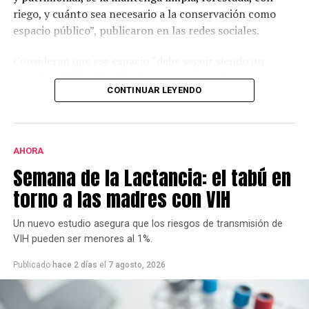
riego, y cuánto sea necesario a la conservación como
espacio público”, publicaron en las redes sociales.
Consideran que ese espacio “debe seguir siendo un
espacio público identitario y no un proyecto
CONTINUAR LEYENDO
permanente de emprendimientos privados” y a tal fin
presentaron una nota al municipio con una importante
cantidad de firmas.
AHORA
Este grupo ya se había opuesto al proyecto bajo la
Semana de la Lactancia: el tabú en
gestión de Héctor Gay y ahora de Federico Susbielles.
El principal fundamento es que rechazan la extracción
torno a las madres con VIH
de árboles, pero también aseguran que las
modificaciones van a borrar la historia.
Un nuevo estudio asegura que los riesgos de transmisión de
VIH pueden ser menores al 1%.
Publicado
hace 2 días
el
7 agosto, 2026