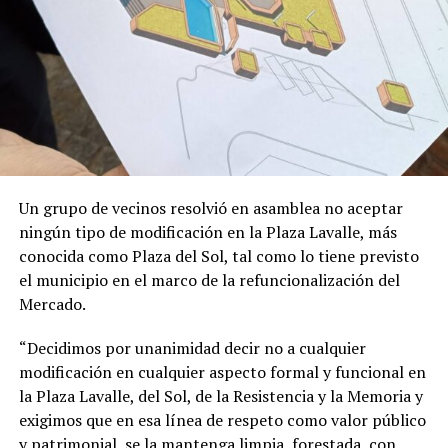
el CONICET, y colaboradores internacionales de la
Universidad de Oxford y Oxford Brookes en
Inglaterra
.
Fue publicado en
PNAS (Proceedings of the
National Academy of Sciences)
,
una de las revistas
científicas de mayor prestigio internacional. Editada por
la Academia Nacional de Ciencias de los Estados Unidos,
suele incluir investigaciones de alto impacto y ubicadas
en la frontera de los avances científicos.
Un grupo de vecinos resolvió en asamblea no aceptar
ningún tipo de modificación en la Plaza Lavalle, más
conocida como Plaza del Sol, tal como lo tiene previsto
el municipio en el marco de la refuncionalización del
Mercado.
“Decidimos por unanimidad decir no a cualquier
modificación en cualquier aspecto formal y funcional en
la Plaza Lavalle, del Sol, de la Resistencia y la Memoria y
exigimos que en esa línea de respeto como valor público
y patrimonial, se la mantenga limpia, forestada, con